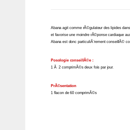
Abana agit comme rÃ©gulateur des lipides dans l
et favorise une moindre rÃ©ponse cardiaque aux
Abana est donc particuliÃ¨rement conseillÃ© co
Posologie conseillÃ©e :
1 Ã 2 comprimÃ©s deux fois par jour.
PrÃ©sentation
1 flacon de 60 comprimÃ©s