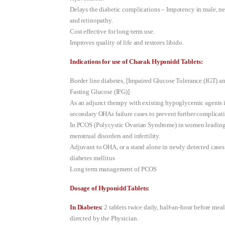
Delays the diabetic complications – Impotency in male, n
and retinopathy.
Cost effective for long-term use.
Improves quality of life and restores libido.
Indications for use of Charak Hyponidd Tablets:
Border line diabetes, [Impaired Glucose Tolerance (IGT) a
Fasting Glucose (IFG)]
As an adjunct therapy with existing hypoglycemic agents 
secondary OHAs failure cases to prevent further complicat
In PCOS (Polycystic Ovarian Syndrome) in women leading
menstrual disorders and infertility.
Adjuvant to OHA, or a stand alone in newly detected cases
diabetes mellitus
Long term management of PCOS
Dosage of Hyponidd Tablets:
In Diabetes:
2 tablets twice daily, half-an-hour before meal
directed by the Physician.