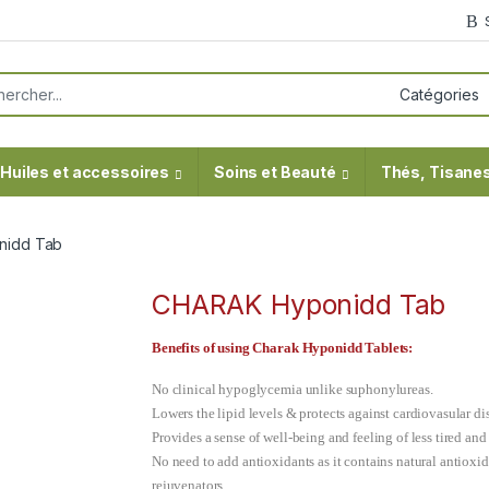
or:
Huiles et accessoires
Soins et Beauté
Thés, Tisanes
nidd Tab
CHARAK Hyponidd Tab
Benefits of using Charak Hyponidd Tablets:
No clinical hypoglycemia unlike suphonylureas.
Lowers the lipid levels & protects against cardiovasular di
Provides a sense of well-being and feeling of less tired and 
No need to add antioxidants as it contains natural antioxi
rejuvenators.