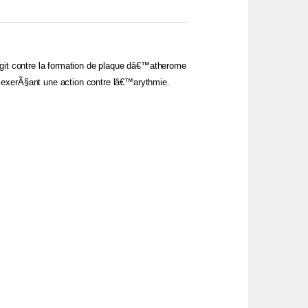
 agit contre la formation de plaque dâ€™atherome
n exerÃ§ant une action contre lâ€™arythmie.