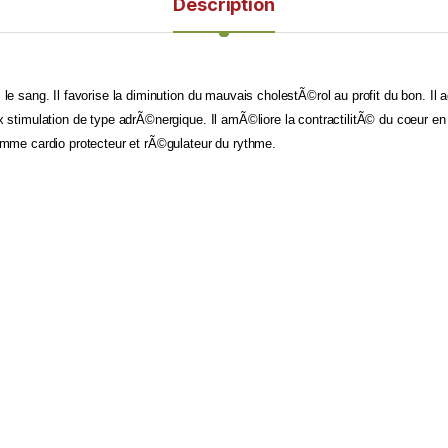
Description
e sang. Il favorise la diminution du mauvais cholestÃ©rol au profit du bon. Il
 stimulation de type adrÃ©nergique. Il amÃ©liore la contractilitÃ© du coeur e
mme cardio protecteur et rÃ©gulateur du rythme.