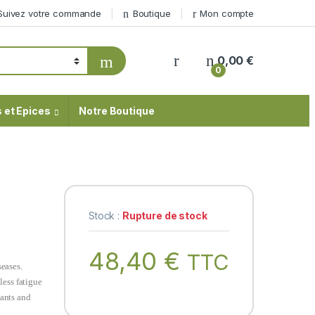
Suivez votre commande
Boutique
Mon compte
My Account
0,00
€
0
 et Epices
Notre Boutique
Stock :
Rupture de stock
48,40
€
TTC
seases.
less fatigue
dants and