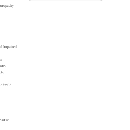
europathy
nd Impaired
in
ions.
 to
 of mild
s or as