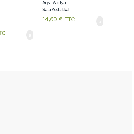
14,60
€
TTC
TC