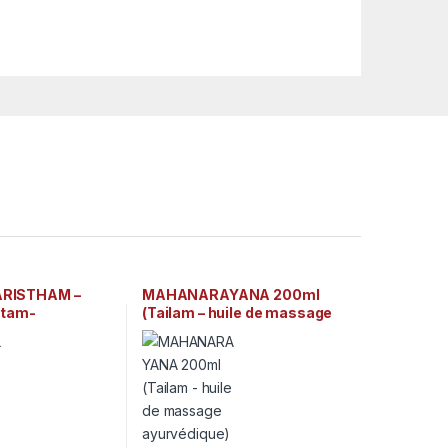
RISTHAM –
MAHANARAYANA 200ml
htam-
(Tailam – huile de massage
ayurvédique
ayurvédique) Arya Vaidya
e) Arya Vaidya
Sala Kottakkal
al