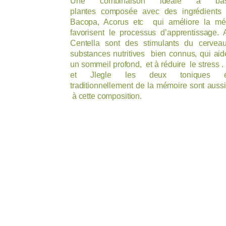
Une combinaison idéale à b
plantes
composée avec des ingrédients 
Bacopa, Acorus etc
qui améliore la mé
favorisent le processus d’apprentissage. A
Centella sont des stimulants du cervea
substances nutritives
bien connus, qui aid
un sommeil profond,
et à réduire
le stress .
et Jlegle les deux toniques ép
traditionnellement
de la mémoire sont aussi
à cette composition.