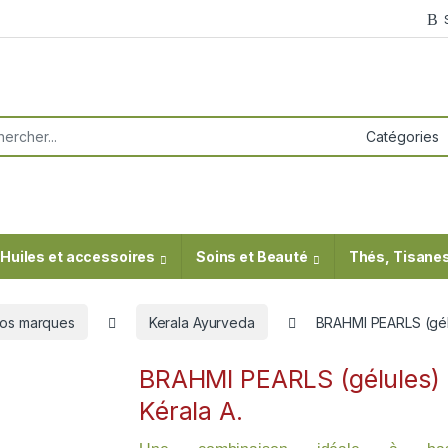
or:
Huiles et accessoires
Soins et Beauté
Thés, Tisanes
os marques
Kerala Ayurveda
BRAHMI PEARLS (gélu
BRAHMI PEARLS (gélules)
Kérala A.