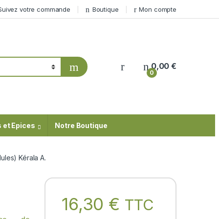
Suivez votre commande
Boutique
Mon compte
My Account
0,00
€
0
 et Epices
Notre Boutique
les) Kérala A.
16,30
€
TTC