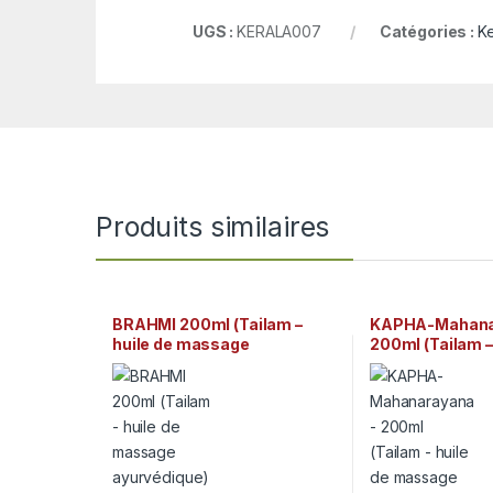
UGS :
KERALA007
Catégories :
Ke
Produits similaires
BRAHMI 200ml (Tailam –
KAPHA-Mahana
huile de massage
200ml (Tailam –
ayurvédique) Arya Vaidya
massage ayurvé
Sala Kottakkal
Vaidya Sala Kot