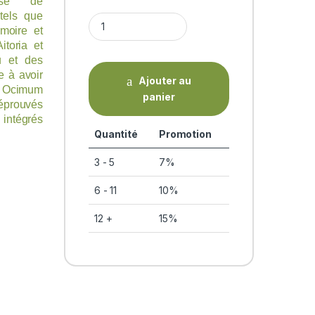
ase de
tels que
BRAHMI PEARLS (gélules) Kérala A. quantity
moire
et
itoria et
u et des
e à avoir
Ajouter au
Ocimum
panier
rouvés
 intégrés
Quantité
Promotion
3 - 5
7%
6 - 11
10%
12 +
15%