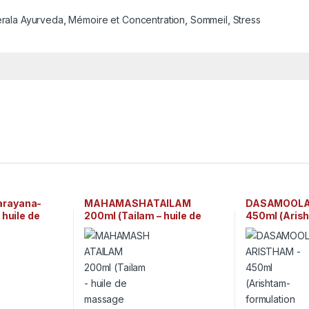
rala Ayurveda
,
Mémoire et Concentration
,
Sommeil
,
Stress
rayana-
MAHAMASHATAILAM
DASAMOOLA
 huile de
200ml (Tailam – huile de
450ml (Aris
dique) Arya
massage ayurvédique) Arya
formulation 
takkal
Vaidya Sala Kottakkal
traditionnell
Sala Kottakk