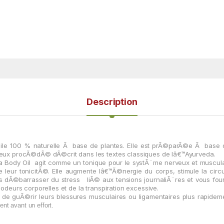
Description
ile
100 % naturelle Ã base de plantes. Elle est prÃ©parÃ©e Ã base
oureux procÃ©dÃ© dÃ©crit dans les textes classiques de lâ€™Ayurveda.
a Body Oil
agit comme un tonique
pour
le systÃ¨me nerveux et muscula
 leur tonicitÃ©. Elle augmente lâ€™Ã©nergie du corps, stimule la circ
us dÃ©barrasser du stress
liÃ© aux tensions journaliÃ¨res et vous fou
eurs corporelles et de la transpiration excessive.
met de guÃ©rir leurs blessures musculaires ou ligamentaires plus rapideme
t avant un effort.