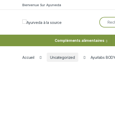
Skip to navigation
Skip to content
Bienvenue Sur Ayurveda
Search f
Compléments alimentaires
Accueil
Uncategorized
Ayurlabs BOD