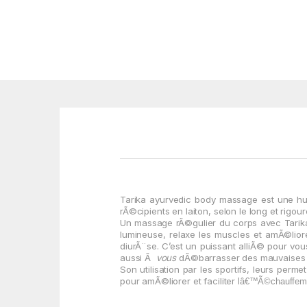
Tarika ayurvedic body massage est une hu
rÃ©cipients en laiton, selon le long et rig
Un massage rÃ©gulier du corps avec
Tarik
lumineuse, relaxe les muscles et amÃ©liore
diurÃ¨se. C’est un puissant alliÃ© pour vo
aussi Ã
vous
dÃ©barrasser des mauvaises od
Son utilisation par les sportifs, leurs per
pour amÃ©liorer et faciliter
lâ€™Ã©chauffemen