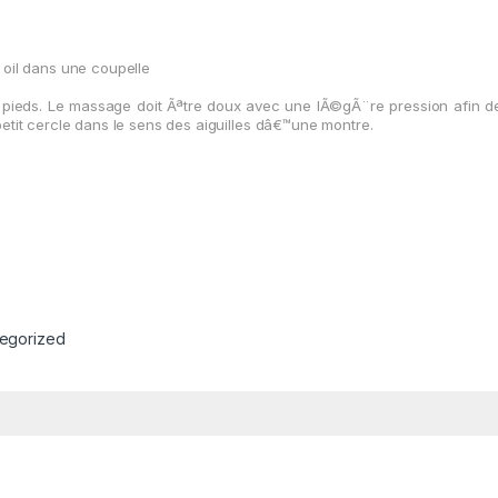
 oil dans une coupelle
 pieds
. Le massage doit Ãªtre doux avec une lÃ©gÃ¨re pression afin de
etit cercle dans le sens des aiguilles dâ€™une montre.
egorized