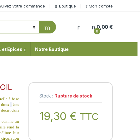
Suivez votre commande
Boutique
Mon compte
My Account
0,00
€
0
 et Epices
Notre Boutique
OIL
Stock :
Rupture de stock
elle à base
eu doux
dans
 décrit dans
19,30
€
TTC
t comme un
uile rend la
méliore leur
circulation