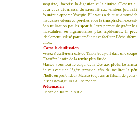
sanguine, favorise la digestion et la diurèse. C’est un pu
pour vous débarrasser du stress
lié aux tensions journali
fournir un apport d’énergie. Elle vous aide aussi à
vous
déb
mauvaises odeurs corporelles et de la transpiration excessi
Son utilisation par les sportifs, leurs permet de guérir leu
musculaires ou ligamentaires plus rapidement. Il peut
idéalement utilisé pour améliorer et f
aciliter l’échauffem
effort.
Conseils d’utilisation
Versez 3 cuillères a café de Tarika body oil dans une coupe
Chauffez-la afin de la rendre plus fluide.
Massez-vous tout le
corps, de la tête aux pieds
. Le massa
doux avec une légère pression afin de faciliter la pén
l’huile en profondeur. Massez toujours en faisant de petits 
le sens des aiguilles d’une montre.
Présentation
Flacon de 100ml d’huile