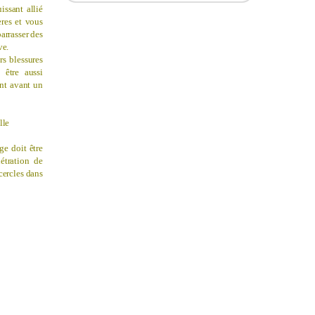
issant allié
ères et vous
arrasser des
ve.
rs blessures
 être aussi
ent avant un
lle
ge doit être
étration de
cercles dans