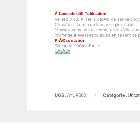
Â Conseils dâ€™utilisation
Versez 3 cuillÃ¨res a cafÃ© de Tarika body
Chauffez-
la afin de la rendre plus fluide.
Massez-vous tout le
corps, de la tÃªte aux
profondeur. Massez toujours en faisant de p
PrÃ©sentation
Flacon de 100ml d’huile
UGS :
AYUR002
Catégorie :
Uncat