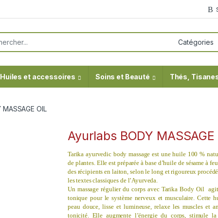
or:
Huiles et accessoires
Soins et Beauté
Thés, Tisanes
Y MASSAGE OIL
Ayurlabs BODY MASSAGE 
Tarika ayurvedic body massage est une huile
100 % natur
de plantes. Elle est préparée à base d’huile de sésame à f
des récipients en laiton, selon le long et rigoureux procédé
les textes classiques de l’Ayurveda.
Un massage régulier du corps avec
Tarika Body Oil
agi
tonique pour le système nerveux et musculaire.
Cette h
peau do
uce
, lisse et lumineuse, relaxe les muscles et a
tonicité. Elle augmente l’énergie du corps, stimule la 