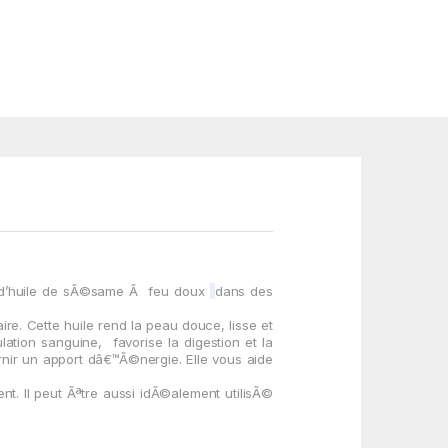
 d’huile de sÃ©same Ã feu doux
dans des
ire.
Cette huile rend la peau do
uce
, lisse et
ulation sanguine,
favorise la digestion et la
rnir un apport dâ€™Ã©nergie. Elle vous aide
nt. Il peut Ãªtre aussi idÃ©alement utilisÃ©