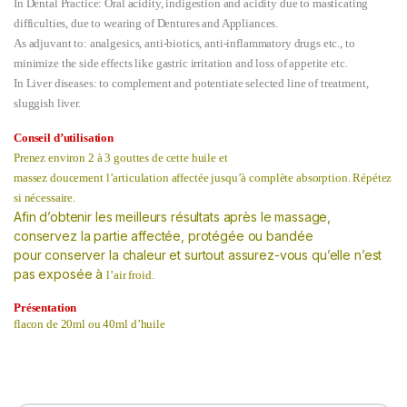
In Dental Practice: Oral acidity, indigestion and acidity due to masticating
difficulties, due to wearing of Dentures and Appliances.
As adjuvant to: analgesics, anti-biotics, anti-inflammatory drugs etc., to
minimize the side effects like gastric irritation and loss of appetite etc.
In Liver diseases: to complement and potentiate selected line of treatment,
sluggish liver.
Conseil d’utilisation
Prenez
environ
2 à 3
gouttes de cette huile et
massez
doucement
l’articulation
affectée
jusqu’à
complète absorption.
Répétez
si nécessaire.
Afin d’obtenir les meilleurs résultats après le massage,
c
onservez
la partie
affectée,
protégée ou bandée
pour
conserver la chaleur
et surtout assurez-vous qu’elle
n’est
pas
exposée
à
l’air froid.
Présentation
flacon de 20ml ou 40ml d’huile