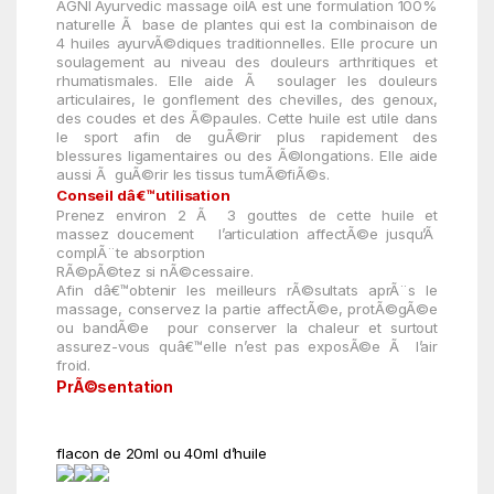
AGNI Ayurvedic massage oil
Â est une formulation 100%
naturelle Ã base de plantes qui est la combinaison de
4 huiles ayurvÃ©diques traditionnelles.
Elle procure un
soulagement au niveau des
douleurs arthritiques et
rhumatismales. Elle aide Ã soulager les douleurs
articulaires, le gonflement des chevilles, des
genoux,
des
coudes et des Ã©paules. Cette huile est utile dans
le sport afin de guÃ©rir plus rapidement des
blessures
ligamentaires ou des Ã©longations. Elle aide
aussi Ã guÃ©rir les tissus tumÃ©fiÃ©s.
Conseil dâ€™utilisation
Prenez
environ
2 Ã 3
gouttes de cette huile et
massez
doucement
l’articulation
affectÃ©e
jusqu’Ã
complÃ¨te absorption
RÃ©pÃ©tez si nÃ©cessaire.
Afin dâ€™obtenir les meilleurs rÃ©sultats aprÃ¨s le
massage, c
onservez
la partie
affectÃ©e,
protÃ©gÃ©e
ou bandÃ©e
pour
conserver la chaleur
et surtout
assurez-vous
quâ€™elle
n’est pas
exposÃ©e
Ã
l’air
froid.
PrÃ©sentation
flacon de 20ml ou 40ml d’huile