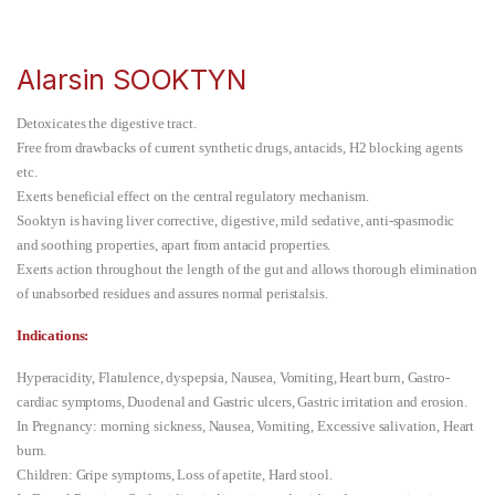
Alarsin SOOKTYN
Detoxicates the digestive tract.
Free from drawbacks of current synthetic drugs, antacids, H2 blocking agents
etc.
Exerts beneficial effect on the central regulatory mechanism.
Sooktyn is having liver corrective, digestive, mild sedative, anti-spasmodic
and soothing properties, apart from antacid properties.
Exerts action throughout the length of the gut and allows thorough elimination
of unabsorbed residues and assures normal peristalsis.
Indications:
Hyperacidity, Flatulence, dyspepsia, Nausea, Vomiting, Heart burn, Gastro-
cardiac symptoms, Duodenal and Gastric ulcers, Gastric irritation and erosion.
In Pregnancy: morning sickness, Nausea, Vomiting, Excessive salivation, Heart
burn.
Children: Gripe symptoms, Loss of apetite, Hard stool.