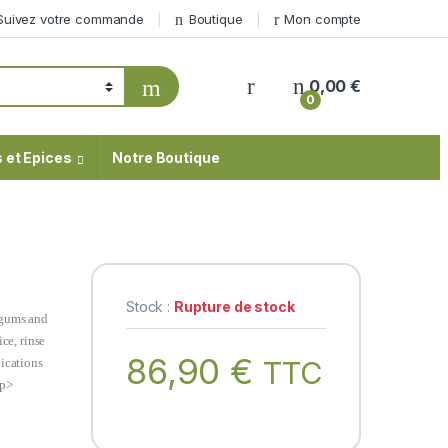
Suivez votre commande
Boutique
Mon compte
My Account
0,00
€
0
 et Epices
Notre Boutique
Stock :
Rupture de stock
 gums and
ce, rinse
86,90
€
TTC
lications
/p>