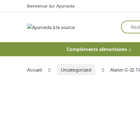
Skip to navigation
Skip to content
Bienvenue Sur Ayurveda
Search f
Compléments alimentaires
Accueil
Uncategorized
Alarsin G-32 T