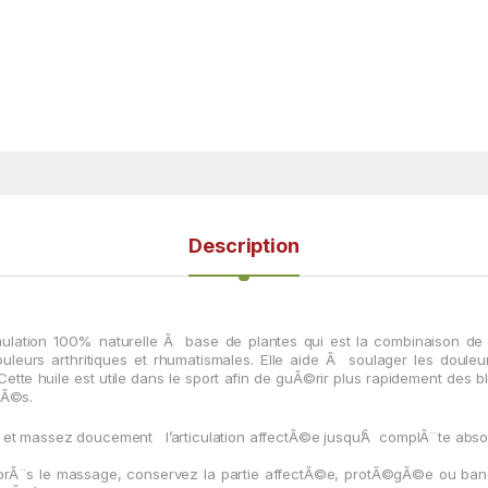
Description
ulation 100% naturelle Ã base de plantes qui est la combinaison de 
ouleurs arthritiques et rhumatismales. Elle aide Ã soulager les douleur
tte huile est utile dans le sport afin de guÃ©rir plus rapidement des b
iÃ©s.
e et massez
doucement
l’articulation
affectÃ©e
jusqu’Ã
complÃ¨te abso
aprÃ¨s le massage, c
onservez
la partie
affectÃ©e,
protÃ©gÃ©e ou ba