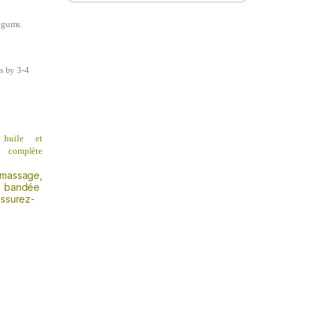
 gums.
s by 3-4
 huile et
’à
complète
e massage,
 bandée
surez-