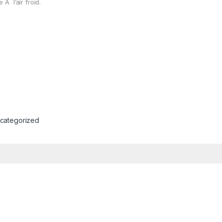
e
Ã
l’air froid.
categorized