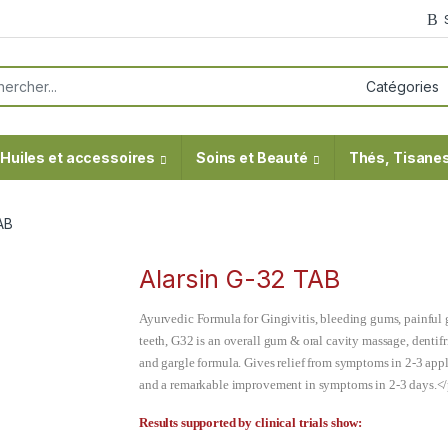
or:
Huiles et accessoires
Soins et Beauté
Thés, Tisanes
AB
Alarsin G-32 TAB
Ayurvedic Formula for Gingivitis, bleeding gums, painful
teeth, G32 is an overall gum & oral cavity massage, dentifri
and gargle formula. Gives relief from symptoms in 2-3 app
and a remarkable improvement in symptoms in 2-3 days.<
Results supported by clinical trials show: