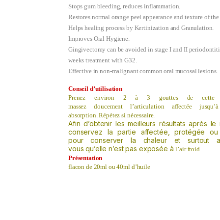
Stops gum bleeding, reduces inflammation.
Restores normal orange peel appearance and texture of the
Helps healing process by Kertinization and Granulation.
Improves Oral Hygiene.
Gingivectomy can be avoided in stage I and II periodontiti
weeks treatment with G32.
Effective in non-malignant common oral mucosal lesions.
Conseil d’utilisation
Prenez
environ
2 à 3
gouttes de cette
massez
doucement
l’articulation
affectée
jusqu
absorption.
Répétez si nécessaire.
Afin d’obtenir les meilleurs résultats après l
c
onservez
la partie
affectée,
protégée ou
pour
conserver la chaleur
et surtout as
vous qu’elle
n’est pas
exposée
à
l’air froid.
Présentation
flacon de 20ml ou 40ml d’huile