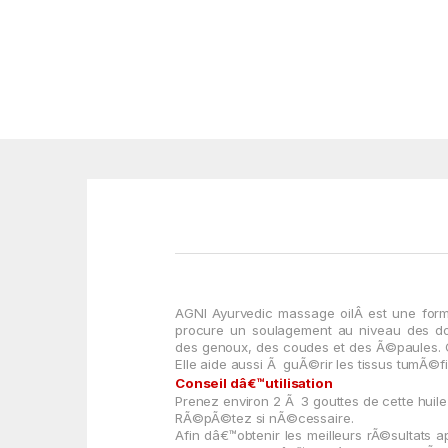
AGNI Ayurvedic massage oil
Â est une form
procure un soulagement au niveau des
d
des
genoux, des
coudes et des Ã©paules. Ce
Elle aide aussi Ã guÃ©rir les tissus tumÃ©f
Conseil dâ€™utilisation
Prenez
environ
2 Ã 3
gouttes de cette huil
RÃ©pÃ©tez si nÃ©cessaire.
Afin dâ€™obtenir les meilleurs rÃ©sultats 