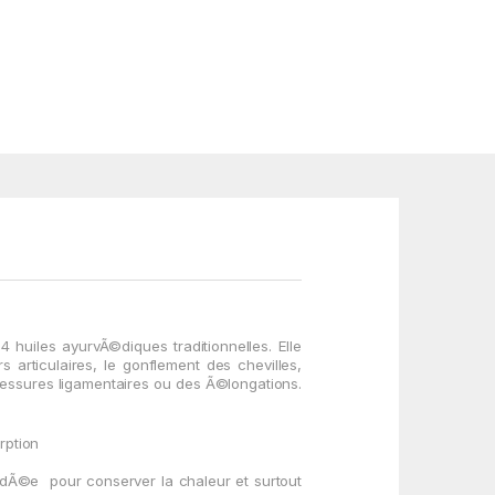
4 huiles ayurvÃ©diques traditionnelles.
Elle
s articulaires, le gonflement des chevilles,
lessures
ligamentaires ou des Ã©longations.
rption
ndÃ©e
pour
conserver la chaleur
et surtout