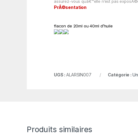
assurez-vous
quâ€™elle
n’est pas
exposÃ©
PrÃ©sentation
flacon de 20ml ou 40ml d’huile
UGS :
ALARSIN007
Catégorie :
Un
Produits similaires