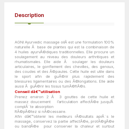
Description
AGNI Ayurvedic massage oil
Â est une formulation 100%
naturelle Ã base de plantes qui est la combinaison de
4 huiles ayurvÃ©diques traditionnelles.
Elle procure un
soulagement au niveau des
douleurs arthritiques et
rhumatismales. Elle aide Ã soulager les douleurs
articulaires, le gonflement des chevilles, des
genoux,
des
coudes et des Ã©paules. Cette huile est utile dans
le sport afin de guÃ©rir plus rapidement des
blessures
ligamentaires ou des Ã©longations. Elle aide
aussi Ã guÃ©rir les tissus tumÃ©fiÃ©s.
Conseil dâ€™utilisation
Prenez
environ
2 Ã 3
gouttes de cette huile et
massez
doucement
l’articulation
affectÃ©e
jusqu’Ã
complÃ¨te absorption
RÃ©pÃ©tez si nÃ©cessaire.
Afin dâ€™obtenir les meilleurs rÃ©sultats aprÃ¨s le
massage, c
onservez
la partie
affectÃ©e,
protÃ©gÃ©e
ou bandÃ©e
pour
conserver la chaleur
et surtout