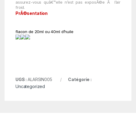
assurez-vous
quâ€™elle
n’est pas
exposÃ©e
Ã
l’air
froid.
PrÃ©sentation
flacon de 20ml ou 40ml d’huile
UGS :
ALARSIN005
Catégorie :
Uncategorized