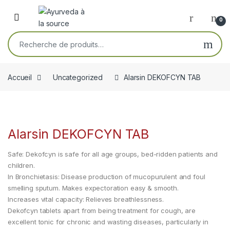
Skip to navigation
Skip to content
Open
0
Recherche pour :
Accueil
Uncategorized
Alarsin DEKOFCYN TAB
Alarsin DEKOFCYN TAB
Safe: Dekofcyn is safe for all age groups, bed-ridden patients and
children.
In Bronchietasis: Disease production of mucopurulent and foul
smelling sputum. Makes expectoration easy & smooth.
Increases vital capacity: Relieves breathlessness.
Dekofcyn tablets apart from being treatment for cough, are
excellent tonic for chronic and wasting diseases, particularly in