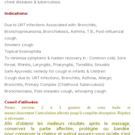
chest diseases & tuberculosis.
Indications:
Due to URT infections Associated with: Bronchitis,
Bronchopneumonia, Bronchietasis, Asthma, T.B., Post-influenzal
cough.
Smokers cough
Topical Eosinophilia
To minimise symptoms & hasten recovery in : Common cold, Sore
throat, Rhinitis, Laryngitis, Pharyngitis, Tonsillitis, Sinusitis
Safe Ayurvedic remedy for cough in infants & children
Cough due to: URT Infections, Bronchitis, Asthma, Allergic
Bronchitis, Primary Complex (Childhood Tuberculosis)
Bronchiectasis, Post-measles cough, whooping cough.
Conseil d’utilisation
Prenez
environ
2 à 3
gouttes de cette huile et
massez
doucement
l’articulation
affectée
jusqu’à
complète absorption.
Répétez
si nécessaire.
Afin d’obtenir les meilleurs résultats après le massage,
c
onservez
la partie
affectée,
protégée ou bandée
pour
conserver la chaleur
et surtout assurez-vous qu’elle
n’est