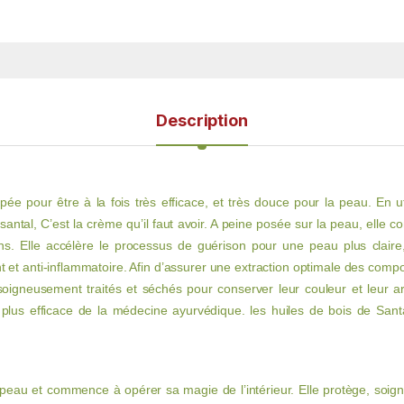
Description
 pour être à la fois très efficace, et très douce pour la peau. En uti
 santal, C’est la crème qu’il faut avoir. A peine posée sur la peau, ell
ions. Elle accélère le processus de guérison pour une peau plus clair
 et anti-inflammatoire. Afin d’assurer une extraction optimale des comp
 soigneusement traités et séchés pour conserver leur couleur et leur a
e plus efficace de la médecine ayurvédique. les huiles de bois de Santa
peau et commence à opérer sa magie de l’intérieur. Elle protège, soigne