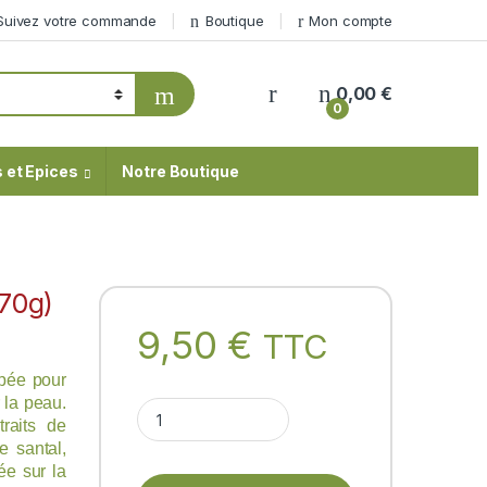
Suivez votre commande
Boutique
Mon compte
My Account
0,00
€
0
 et Epices
Notre Boutique
70g)
9,50
€
TTC
pée pour
r la peau.
VICCO TURMERIC (crème 70g) Vicco quantity
traits de
e santal,
ée sur la