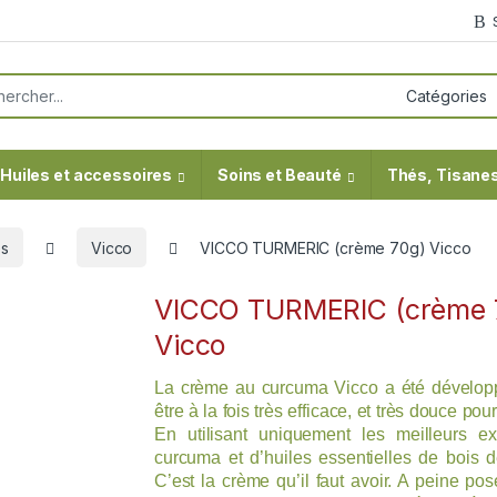
or:
Huiles et accessoires
Soins et Beauté
Thés, Tisanes
es
Vicco
VICCO TURMERIC (crème 70g) Vicco
VICCO TURMERIC (crème 
Vicco
La crème au curcuma Vicco a été dévelop
être à la fois très efficace, et très douce pou
En utilisant uniquement les meilleurs ex
curcuma et d’huiles essentielles de bois d
C’est la crème qu’il faut avoir. A peine pos