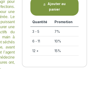
gir pour
Ajouter au
fections.
panier
pour une
nérée. Le
Quantité
Promotion
uissant
surer une
3 - 5
7%
ctifs du
a main à
6 - 11
10%
et séchés
e, avant
12 +
15%
t l’agent
 médecine
ures ont,
e.