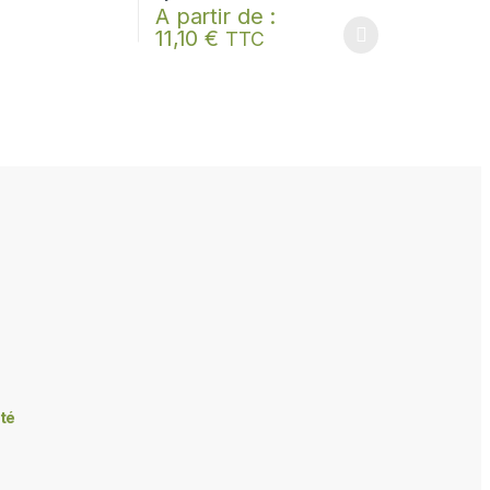
A partir de :
11,10
€
TTC
Ce produit a plusieurs variations. Les options p
ité