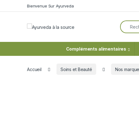
Skip to navigation
Skip to content
Bienvenue Sur Ayurveda
Search f
Compléments alimentaires
Accueil
Soins et Beauté
Nos marqu