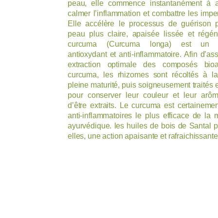
peau, elle commence instantanément à a
calmer l’inflammation et combattre les imper
Elle accélère le processus de guérison 
peau plus claire, apaisée lissée et régé
curcuma (Curcuma longa) est un p
antioxydant et anti-inflammatoire. Afin d’as
extraction optimale des composés bioa
curcuma, les rhizomes sont récoltés à l
pleine maturité, puis soigneusement traités 
pour conserver leur couleur et leur arôm
d’être extraits. Le curcuma est certainemen
anti-inflammatoires le plus efficace de la
ayurvédique. les huiles de bois de Santal p
elles, une action apaisante et rafraichissant