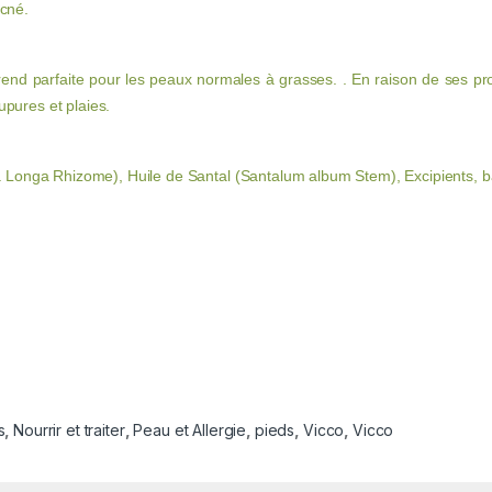
acné.
rend parfaite pour les peaux normales à grasses. . En raison de ses prop
upures et plaies.
Longa Rhizome), Huile de Santal (Santalum album Stem), Excipients, 
s
,
Nourrir et traiter
,
Peau et Allergie
,
pieds
,
Vicco
,
Vicco