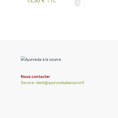
13,30
€
TTC
Nous contacter
Service-client@ayurvedaalasource.fr