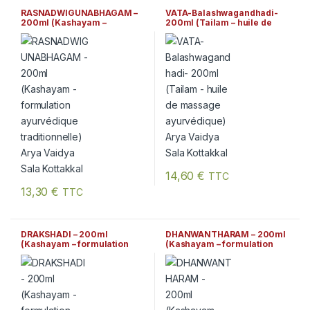
RASNADWIGUNABHAGAM –
VATA-Balashwagandhadi-
200ml (Kashayam –
200ml (Tailam – huile de
formulation ayurvédique
massage ayurvédique) Arya
traditionnelle) Arya Vaidya
Vaidya Sala Kottakkal
Sala Kottakkal
14,60
€
TTC
13,30
€
TTC
DRAKSHADI – 200ml
DHANWANTHARAM – 200ml
(Kashayam – formulation
(Kashayam – formulation
ayurvédique traditionnelle)
ayurvédique traditionnelle)
Arya Vaidya Sala Kottakkal
Arya Vaidya Sala Kottakkal