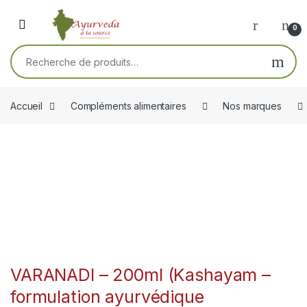
Skip to navigation
Skip to content
Open
0
Recherche pour :
Accueil
Compléments alimentaires
Nos marques
VARANADI – 200ml (Kashayam –
formulation ayurvédique