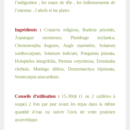
l’indigestion , les maux de tête , les ballonnements de
l’estomac , l’abcès et les plaies
Ingrédients :
Crataeva religiosa, Barleria prionitis,
Asparagus racemosus, Plumbago zeylanica,
Chenomorpha fragrans, Aegle marmelos, Solanum
xanthocarpum, Solanum indicum, Pongamia pinnata,
Holoptelea integrifolia, Premna corymbosa, Terminalia
chebula, Moringa olifera, Desmostachya bipinnata,
Semecarpus anacardium.
Conseils d’utilisation :
15-30ml (1 ou 2 cuillères à
soupe) 2 fois par jour avant les repas dans la même
quantité d’eau ou suivre l’avis de votre praticien
ayurvédique.