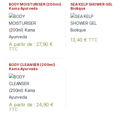
BODY MOISTURISER (200ml)
SEA KELP SHOWER GEL
Kama Ayurveda
Biotique
13,40
€
TTC
A partir de :
27,90
€
TTC
Ce produit a plusieurs variations. Les options peuvent être chois
BODY CLEANSER (200ml)
Kama Ayurveda
A partir de :
24,90
€
TTC
Ce produit a plusieurs variations. Les options peuvent être chois