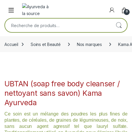
Skip to navigation
Skip to content
Open
0
Recherche pour :
Accueil
Soins et Beauté
Nos marques
Kama A
UBTAN (soap free body cleanser /
nettoyant sans savon) Kama
Ayurveda
Ce soin est un mélange des poudres les plus fines de
plantes, de céréales, de graines de légumineuses, de noix,
sans aucun agent agressif tel que lauryl sulfate.