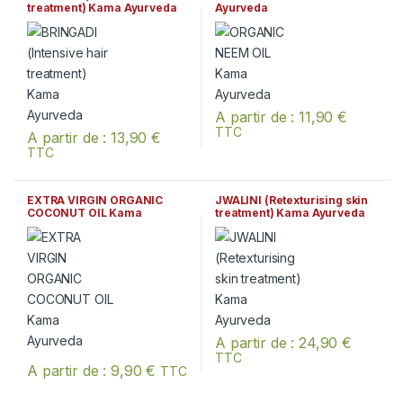
treatment) Kama Ayurveda
Ayurveda
A partir de :
11,90
€
TTC
A partir de :
13,90
€
Ce produit a plusieurs variation
TTC
Ce produit a plusieurs variations. Les options peuvent être chois
EXTRA VIRGIN ORGANIC
JWALINI (Retexturising skin
COCONUT OIL Kama
treatment) Kama Ayurveda
Ayurveda
A partir de :
24,90
€
TTC
Ce produit a plusieurs variation
A partir de :
9,90
€
TTC
Ce produit a plusieurs variations. Les options peuvent être chois