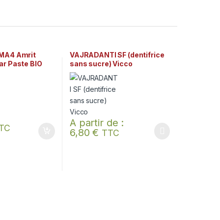
.MA4 Amrit
VAJRADANTI SF (dentifrice
ar Paste BIO
sans sucre) Vicco
A partir de :
TC
6,80
€
TTC
Ce produit a plusieurs variations. Les options p