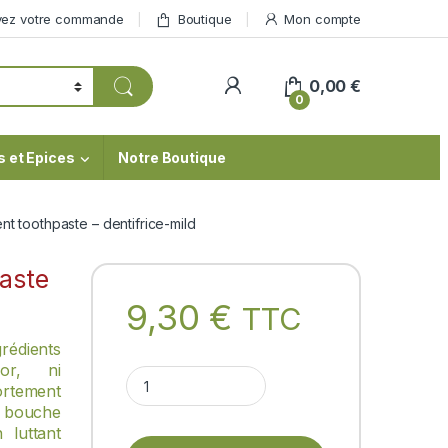
vez votre commande
Boutique
Mon compte
My Account
0,00
€
0
s et Epices
Notre Boutique
nt toothpaste – dentifrice-mild
aste
9,30
€
TTC
rédients
uor, ni
Maharishi Ayurdent toothpaste - dentifrice-mild qu
rtement
 bouche
 luttant