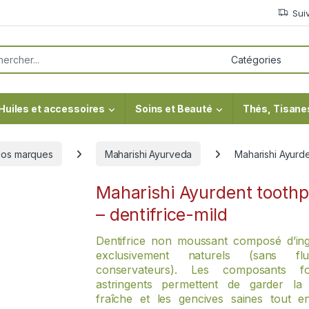
Sui
or:
Huiles et accessoires
Soins et Beauté
Thés, Tisane
os marques
Maharishi Ayurveda
Maharishi Ayurde
Maharishi Ayurdent toothp
– dentifrice-mild
Dentifrice non moussant composé d’ing
exclusivement naturels (sans fl
conservateurs). Les composants fo
astringents permettent de garder la
fraîche et les gencives saines tout en