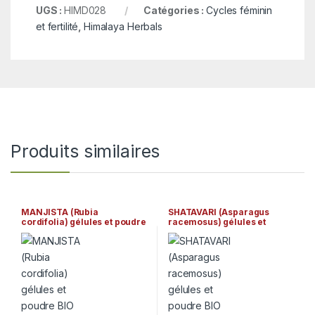
UGS :
HIMD028
Catégories :
Cycles féminin
et fertilité
,
Himalaya Herbals
Produits similaires
MANJISTA (Rubia
SHATAVARI (Asparagus
cordifolia) gélules et poudre
racemosus) gélules et
BIO Gopala Ayurveda
poudre BIO Gopala
Ayurveda