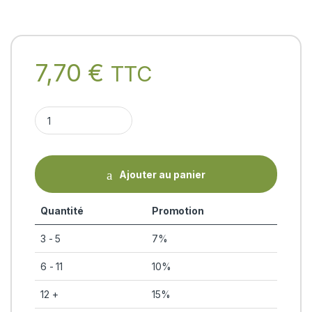
7,70
€
TTC
EVECARE (30 comprimés) Himalaya Herbals quantity
Ajouter au panier
Quantité
Promotion
3 - 5
7%
6 - 11
10%
12 +
15%