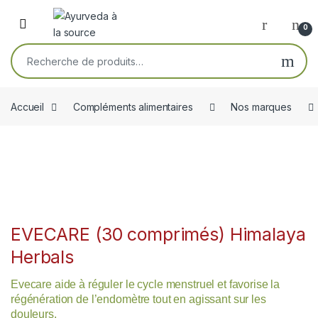
Skip to navigation
Skip to content
Open
0
Recherche pour :
Accueil
Compléments alimentaires
Nos marques
EVECARE (30 comprimés) Himalaya
Herbals
Evecare aide à réguler le cycle menstruel et favorise la
régénération de l’endomètre tout en agissant sur les
douleurs.