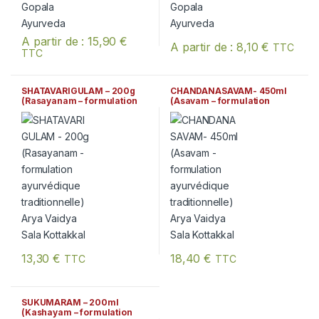
A partir de :
15,90
€
A partir de :
8,10
€
TTC
TTC
Ce produit a plusieurs variations. Les options peuvent être chois
Ce produit a plusieurs variation
SHATAVARIGULAM – 200g
CHANDANASAVAM- 450ml
(Rasayanam – formulation
(Asavam – formulation
ayurvédique traditionnelle)
ayurvédique traditionnelle)
Arya Vaidya Sala Kottakkal
Arya Vaidya Sala Kottakkal
13,30
€
18,40
€
TTC
TTC
SUKUMARAM – 200ml
(Kashayam – formulation