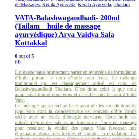
de Massages
,
Kerala Ayurveda
,
Kerala Ayurveda
,
Thailam
VATA-Balashwagandhadi- 200ml
(Tailam – huile de massage
ayurvédique) Arya Vaidya Sala
Kottakkal
0
out of 5
(0)
Il n’existe pas à proprement parler en ayurvéda de formulation
d’huile portant le nom d’huile pour Vata. Le mélange
traditionnel qui est classiquement utilisé est celui de
Balashwagandhadi Thailam. C’est donc celui là que nous
avons sélectionné pour vous et classifié sous le nom d’huile
Vata.
Ce mélange apaise réchauffe et assouplit les constitutions de
type Vata dont la caractéristique est souvent d’être froide
sèche avec un excès d’énergie nerveuse.
Cette huile est
utilisée depuis des siècles au travers de l’Inde en massage
pour restaurer la vitalité des peaux Vata favoriser une
élimination douce des toxines et stimuler la circulation. Ce