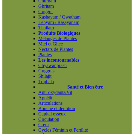
Churnam
Ghritam
Guggul
Kashayam / Qwatham
Lehyam / Rasayanam
Thailam
Produits Biologiques
Mélanges de Plantes
Miel et Ghee
Nectars de Plantes
Plantes
Les incontournables
Chyawanprash
Gugguls
Shilajit
Triphala
Santé et Bien être
Anti-oxydants/Vit
Appétit
Articulations
Bouche et dentition
Capital osseux
Circulation
Cœur
Cycles Féminin et Fertilité