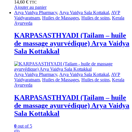
14,60
€
TTC
Ajouter au panier
Arya Vaidya Pharmacy
,
Arya Vaidya Sala Kottakal
,
AVP
Vaidyaratnam
,
Huiles de Massages
,
Huiles de soins
,
Kerala
Ayurveda
KARPASASTHYADI (Tailam – huile
de massage ayurvédique) Arya Vaidya
Sala Kottakkal
Arya Vaidya Pharmacy
,
Arya Vaidya Sala Kottakal
,
AVP
Vaidyaratnam
,
Huiles de Massages
,
Huiles de soins
,
Kerala
Ayurveda
KARPASASTHYADI (Tailam – huile
de massage ayurvédique) Arya Vaidya
Sala Kottakkal
0
out of 5
(0)