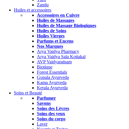
Zandu
Huiles et accessoires
Accessoires en Cuivre
Huiles de Massages
Huiles de Massage Biologiques
Huiles de Soins
Huiles Vierges
Parfums et Encens
Nos Marques
Arya Vaidya Pharmacy
Arya Vaidya Sala Kottakal
AVP Vaidyaratnam
Biotique
Forest Essentials
Gopala Ayurveda
Kama Ayurveda
Kerala Ayurveda
Soins et Beauté
Parfumer
Savons
Soins des Lèvres
Soins des yeux
Soins du corps
Laver