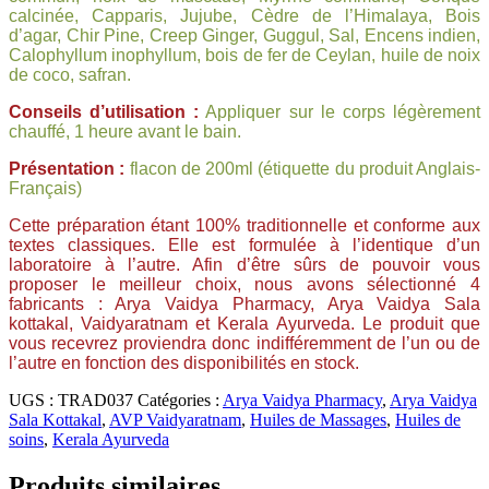
calcinée, Capparis, Jujube, Cèdre de l’Himalaya, Bois
d’agar, Chir Pine, Creep Ginger, Guggul, Sal, Encens indien,
Calophyllum inophyllum, bois de fer de Ceylan, huile de noix
de coco, safran.
Conseils d’utilisation :
Appliquer sur le corps légèrement
chauffé, 1 heure avant le bain.
Présentation :
flacon de 200ml (étiquette du produit Anglais-
Français)
Cette préparation étant 100% traditionnelle et conforme aux
textes classiques. Elle est formulée à l’identique d’un
laboratoire à l’autre. Afin d’être sûrs de pouvoir vous
proposer le meilleur choix, nous avons sélectionné 4
fabricants : Arya Vaidya Pharmacy, Arya Vaidya Sala
kottakal, Vaidyaratnam et Kerala Ayurveda. Le produit que
vous recevrez proviendra donc indifféremment de l’un ou de
l’autre en fonction des disponibilités en stock.
UGS :
TRAD037
Catégories :
Arya Vaidya Pharmacy
,
Arya Vaidya
Sala Kottakal
,
AVP Vaidyaratnam
,
Huiles de Massages
,
Huiles de
soins
,
Kerala Ayurveda
Produits similaires