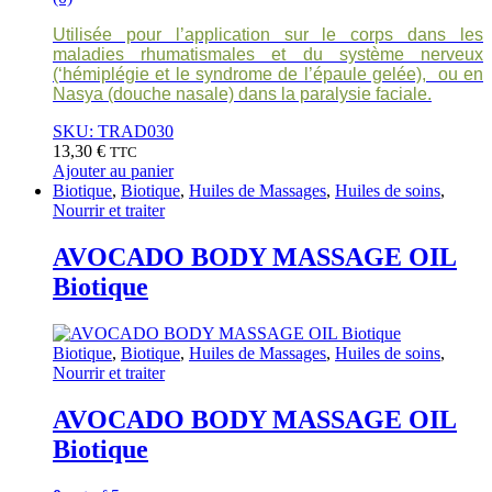
Utilisée pour l’application sur le corps dans les
maladies rhumatismales et du système nerveux
(‘hémiplégie et le syndrome de l’épaule gelée), ou en
Nasya (douche nasale) dans la paralysie faciale.
SKU: TRAD030
13,30
€
TTC
Ajouter au panier
Biotique
,
Biotique
,
Huiles de Massages
,
Huiles de soins
,
Nourrir et traiter
AVOCADO BODY MASSAGE OIL
Biotique
Biotique
,
Biotique
,
Huiles de Massages
,
Huiles de soins
,
Nourrir et traiter
AVOCADO BODY MASSAGE OIL
Biotique