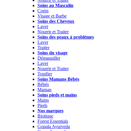
Nourrir et Traiter
Soins au Masculin
Corps
Visage et Barbe
Soins des Cheveux
Laver
Nourrir et Traiter
Soins des peaux à problèmes
Laver
Traiter
Soins du visage
Démaquiller
Laver
Nourrir et Traiter
Tonifier
Soins Mamans Bébés
Bébés
Maman
Soins pieds et mains
Mains
Pieds
Nos marques
Biotique
Forest Essentials
Gopala Ayurveda