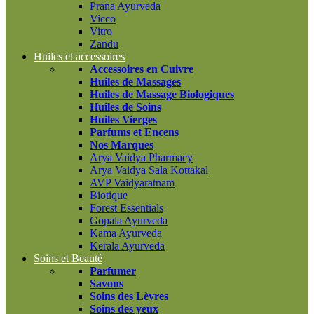
Prana Ayurveda
Vicco
Vitro
Zandu
Huiles et accessoires
Accessoires en Cuivre
Huiles de Massages
Huiles de Massage Biologiques
Huiles de Soins
Huiles Vierges
Parfums et Encens
Nos Marques
Arya Vaidya Pharmacy
Arya Vaidya Sala Kottakal
AVP Vaidyaratnam
Biotique
Forest Essentials
Gopala Ayurveda
Kama Ayurveda
Kerala Ayurveda
Soins et Beauté
Parfumer
Savons
Soins des Lèvres
Soins des yeux