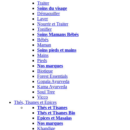
Traiter
Soins du visage
Démaquiller
Laver
Nourrir et Traiter
Tonifier
Soins Mamans Bébés
Bébés
Maman
Soins pieds et mains
Mains
Pieds
Nos marques
Biotique
Forest Essentials
Gopala Ayurveda
Kama Ayurveda
Soul Tree
Vicco
Thés, Tisanes et Epices
Thés et Tisanes
Thés et Tisanes Bio
Epices et Masalas
Nos marques
Khandige