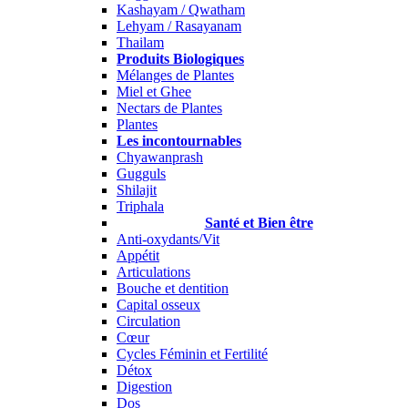
Kashayam / Qwatham
Lehyam / Rasayanam
Thailam
Produits Biologiques
Mélanges de Plantes
Miel et Ghee
Nectars de Plantes
Plantes
Les incontournables
Chyawanprash
Gugguls
Shilajit
Triphala
Santé et Bien être
Anti-oxydants/Vit
Appétit
Articulations
Bouche et dentition
Capital osseux
Circulation
Cœur
Cycles Féminin et Fertilité
Détox
Digestion
Dos