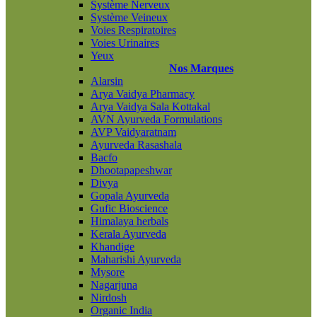
Système Nerveux
Système Veineux
Voies Respiratoires
Voies Urinaires
Yeux
Nos Marques
Alarsin
Arya Vaidya Pharmacy
Arya Vaidya Sala Kottakal
AVN Ayurveda Formulations
AVP Vaidyaratnam
Ayurveda Rasashala
Bacfo
Dhootapapeshwar
Divya
Gopala Ayurveda
Gufic Bioscience
Himalaya herbals
Kerala Ayurveda
Khandige
Maharishi Ayurveda
Mysore
Nagarjuna
Nirdosh
Organic India