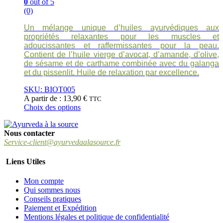
0
out of 5
(0)
Un mélange unique d’huiles ayurvédiques aux
propriétés relaxantes pour les muscles et
adoucissantes et raffermissantes pour la peau.
Contient de l’huile vierge d’avocat, d’amande, d’olive,
de sésame et de carthame combinée avec du galanga
et du pissenlit. Huile de relaxation par excellence.
SKU: BIOT005
A partir de :
13,90
€
TTC
Choix des options
Ce
produit
Nous contacter
a
Service-client@ayurvedaalasource.fr
plusieurs
variations.
Les
Liens Utiles
options
peuvent
Mon compte
être
Qui sommes nous
choisies
Conseils pratiques
sur
Paiement et Expédition
la
Mentions légales et politique de confidentialité