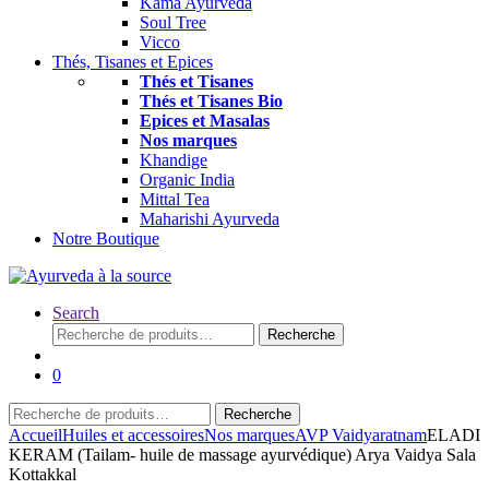
Kama Ayurveda
Soul Tree
Vicco
Thés, Tisanes et Epices
Thés et Tisanes
Thés et Tisanes Bio
Epices et Masalas
Nos marques
Khandige
Organic India
Mittal Tea
Maharishi Ayurveda
Notre Boutique
Search
Recherche
Recherche
pour :
0
Recherche
Recherche
pour :
Accueil
Huiles et accessoires
Nos marques
AVP Vaidyaratnam
ELADI
KERAM (Tailam- huile de massage ayurvédique) Arya Vaidya Sala
Kottakkal