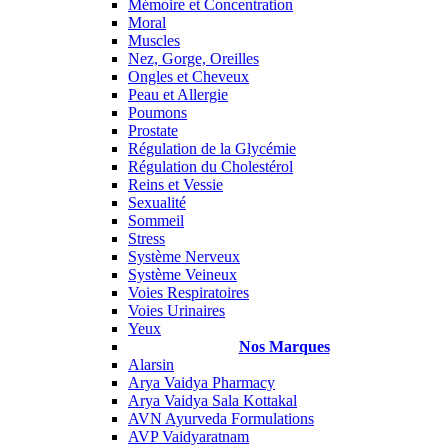
Mémoire et Concentration
Moral
Muscles
Nez, Gorge, Oreilles
Ongles et Cheveux
Peau et Allergie
Poumons
Prostate
Régulation de la Glycémie
Régulation du Cholestérol
Reins et Vessie
Sexualité
Sommeil
Stress
Système Nerveux
Système Veineux
Voies Respiratoires
Voies Urinaires
Yeux
Nos Marques
Alarsin
Arya Vaidya Pharmacy
Arya Vaidya Sala Kottakal
AVN Ayurveda Formulations
AVP Vaidyaratnam