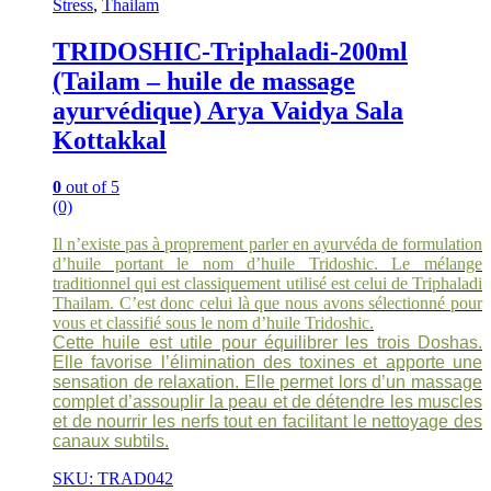
Stress
,
Thailam
TRIDOSHIC-Triphaladi-200ml
(Tailam – huile de massage
ayurvédique) Arya Vaidya Sala
Kottakkal
0
out of 5
(0)
Il n’existe pas à proprement parler en ayurvéda de formulation
d’huile portant le nom d’huile Tridoshic. Le mélange
traditionnel qui est classiquement utilisé est celui de Triphaladi
Thailam. C’est donc celui là que nous avons sélectionné pour
vous et classifié sous le nom d’huile Tridoshic.
Cette huile est utile pour équilibrer les trois Doshas.
Elle favorise l’élimination des toxines et apporte une
sensation de relaxation. Elle permet lors d’un massage
complet d’assouplir la peau et de détendre les muscles
et de nourrir les nerfs tout en facilitant le nettoyage des
canaux subtils.
SKU: TRAD042