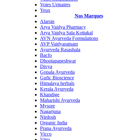
Voies Urinaires
Yeux
Nos Marques
Alarsin
Arya Vaidya Pharmacy
Arya Vaidya Sala Kottakal
AVN Ayurveda Formulations
AVP Vaidyaratnam
Ayurveda Rasashala
Bacfo
Dhootapapeshwar
Divya
Gopala Ayurveda
Gufic Bioscience
Himalaya herbals
Kerala Ayurveda
Khandige
Maharishi Ayurveda
Mysore
Nagarjuna
Nirdosh
Organic India
Prana Ayurveda
Vicco
Vitro