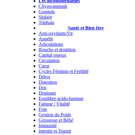
Les incontournables
Chyawanprash
Gugguls
Shilajit
Triphala
Santé et Bien être
Anti-oxydants/Vit
Appétit
Articulations
Bouche et dentition
Capital osseux
Circulation
Cœur
Cycles Féminin et Fertilité
Détox
Digestion
Dos
Drainage
Equilibre acido-basique
Fatigue / Vitalité
Foie
Gestion du Poids
Grossesse et Bébé
Immunité
Intestin et Transit