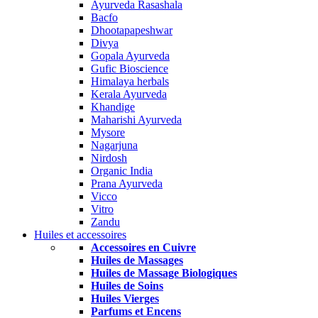
Ayurveda Rasashala
Bacfo
Dhootapapeshwar
Divya
Gopala Ayurveda
Gufic Bioscience
Himalaya herbals
Kerala Ayurveda
Khandige
Maharishi Ayurveda
Mysore
Nagarjuna
Nirdosh
Organic India
Prana Ayurveda
Vicco
Vitro
Zandu
Huiles et accessoires
Accessoires en Cuivre
Huiles de Massages
Huiles de Massage Biologiques
Huiles de Soins
Huiles Vierges
Parfums et Encens