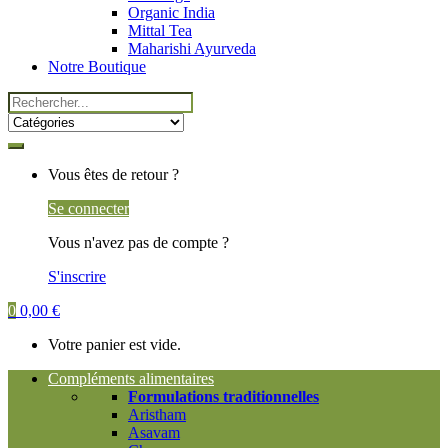
Organic India
Mittal Tea
Maharishi Ayurveda
Notre Boutique
Search
for:
My
Vous êtes de retour ?
Account
Se connecter
Vous n'avez pas de compte ?
S'inscrire
0
0,00
€
Votre panier est vide.
Compléments alimentaires
Formulations traditionnelles
Aristham
Asavam