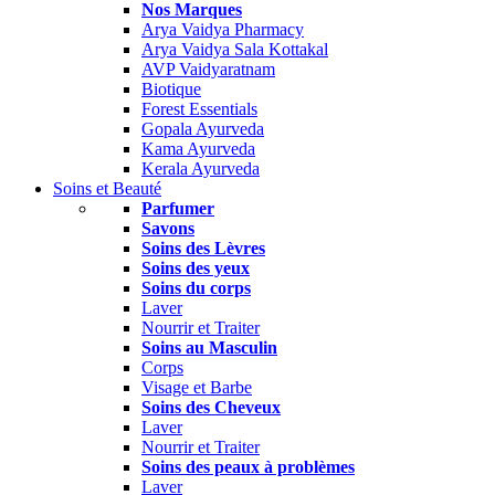
Nos Marques
Arya Vaidya Pharmacy
Arya Vaidya Sala Kottakal
AVP Vaidyaratnam
Biotique
Forest Essentials
Gopala Ayurveda
Kama Ayurveda
Kerala Ayurveda
Soins et Beauté
Parfumer
Savons
Soins des Lèvres
Soins des yeux
Soins du corps
Laver
Nourrir et Traiter
Soins au Masculin
Corps
Visage et Barbe
Soins des Cheveux
Laver
Nourrir et Traiter
Soins des peaux à problèmes
Laver