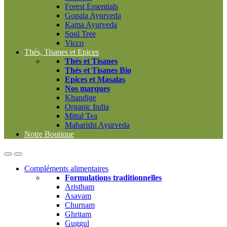
Forest Essentials
Gopala Ayurveda
Kama Ayurveda
Soul Tree
Vicco
Thés, Tisanes et Epices
Thés et Tisanes
Thés et Tisanes Bio
Epices et Masalas
Nos marques
Khandige
Organic India
Mittal Tea
Maharishi Ayurveda
Notre Boutique
Open
Close
Compléments alimentaires
Formulations traditionnelles
Aristham
Asavam
Churnam
Ghritam
Guggul