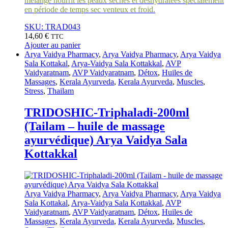
mélange nourrit les peaux sèches et déshydratées spécialement
en période de temps sec venteux et froid.
SKU: TRAD043
14,60
€
TTC
Ajouter au panier
Arya Vaidya Pharmacy
,
Arya Vaidya Pharmacy
,
Arya Vaidya
Sala Kottakal
,
Arya-Vaidya Sala Kottakkal
,
AVP
Vaidyaratnam
,
AVP Vaidyaratnam
,
Détox
,
Huiles de
Massages
,
Kerala Ayurveda
,
Kerala Ayurveda
,
Muscles
,
Stress
,
Thailam
TRIDOSHIC-Triphaladi-200ml
(Tailam – huile de massage
ayurvédique) Arya Vaidya Sala
Kottakkal
Arya Vaidya Pharmacy
,
Arya Vaidya Pharmacy
,
Arya Vaidya
Sala Kottakal
,
Arya-Vaidya Sala Kottakkal
,
AVP
Vaidyaratnam
,
AVP Vaidyaratnam
,
Détox
,
Huiles de
Massages
,
Kerala Ayurveda
,
Kerala Ayurveda
,
Muscles
,