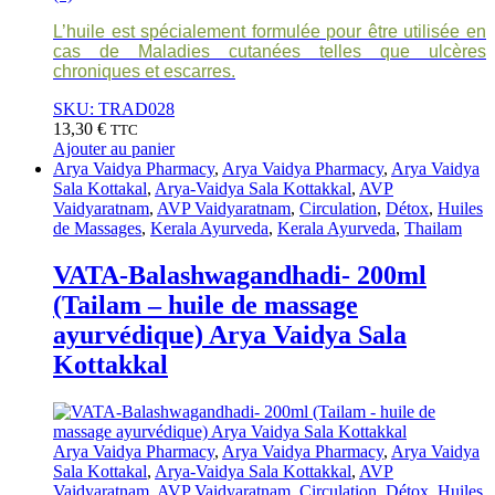
L’huile est spécialement formulée pour être utilisée en
cas de Maladies cutanées telles que ulcères
chroniques et escarres.
SKU: TRAD028
13,30
€
TTC
Ajouter au panier
Arya Vaidya Pharmacy
,
Arya Vaidya Pharmacy
,
Arya Vaidya
Sala Kottakal
,
Arya-Vaidya Sala Kottakkal
,
AVP
Vaidyaratnam
,
AVP Vaidyaratnam
,
Circulation
,
Détox
,
Huiles
de Massages
,
Kerala Ayurveda
,
Kerala Ayurveda
,
Thailam
VATA-Balashwagandhadi- 200ml
(Tailam – huile de massage
ayurvédique) Arya Vaidya Sala
Kottakkal
Arya Vaidya Pharmacy
,
Arya Vaidya Pharmacy
,
Arya Vaidya
Sala Kottakal
,
Arya-Vaidya Sala Kottakkal
,
AVP
Vaidyaratnam
,
AVP Vaidyaratnam
,
Circulation
,
Détox
,
Huiles