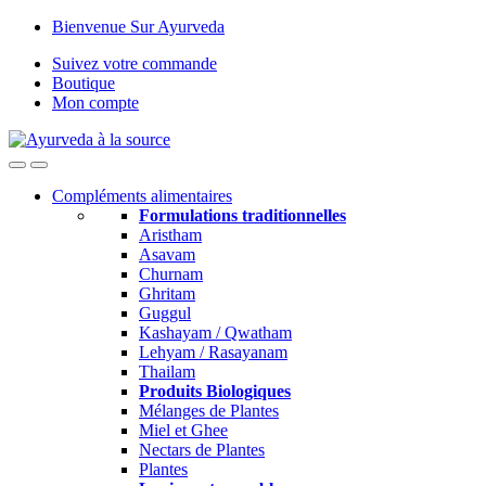
Skip
Skip
Bienvenue Sur Ayurveda
to
to
Suivez votre commande
navigation
content
Boutique
Mon compte
Open
Close
Compléments alimentaires
Formulations traditionnelles
Aristham
Asavam
Churnam
Ghritam
Guggul
Kashayam / Qwatham
Lehyam / Rasayanam
Thailam
Produits Biologiques
Mélanges de Plantes
Miel et Ghee
Nectars de Plantes
Plantes