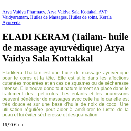
Arya Vaidya Pharmacy
,
Arya Vaidya Sala Kottakal
,
AVP
Vaidyaratnam
,
Huiles de Massages
,
Huiles de soins
,
Kerala
Ayurveda
ELADI KERAM (Tailam- huile
de massage ayurvédique) Arya
Vaidya Sala Kottakkal
Eladikera Thailam est une huile de massage ayurvédique
pour le corps et la tête. Elle est utile dans les affections
cutanées modérées et en cas de squames ou de sécheresse
intense. Elle trouve donc tout naturellement sa place dans le
traitement des pellicules. Les enfants et les nourrissons
peuvent bénéficier de massages avec cette huile car elle est
très douce et sur une base d’huile de noix de coco. Une
utilisation régulière peut aider à améliorer le lustre de la
peau et lui éviter sécheresse et desquamation.
16,90
€
TTC