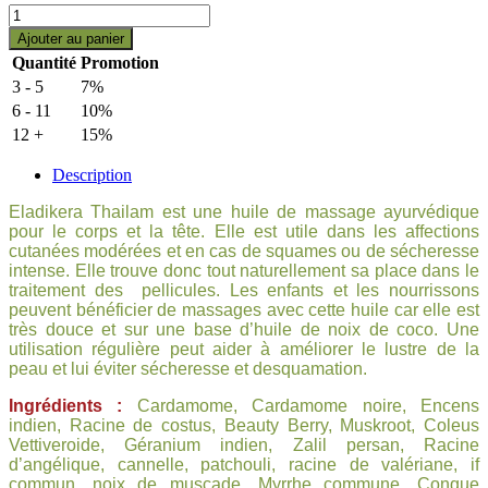
ELADI
KERAM
Ajouter au panier
(Tailam-
Quantité
Promotion
huile
3 - 5
7%
de
massage
6 - 11
10%
ayurvédique)
12 +
15%
Arya
Vaidya
Description
Sala
Kottakkal
Eladikera Thailam est une huile de massage ayurvédique
quantity
pour le corps et la tête. Elle est utile dans les affections
cutanées modérées et en cas de squames ou de sécheresse
intense. Elle trouve donc tout naturellement sa place dans le
traitement des pellicules. Les enfants et les nourrissons
peuvent bénéficier de massages avec cette huile car elle est
très douce et sur une base d’huile de noix de coco. Une
utilisation régulière peut aider à améliorer le lustre de la
peau et lui éviter sécheresse et desquamation.
Ingrédients :
Cardamome, Cardamome noire, Encens
indien, Racine de costus, Beauty Berry, Muskroot, Coleus
Vettiveroide, Géranium indien, Zalil persan, Racine
d’angélique, cannelle, patchouli, racine de valériane, if
commun, noix de muscade, Myrrhe commune, Conque