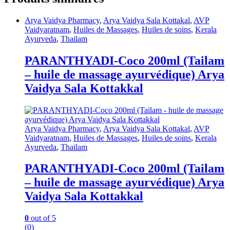
Arya Vaidya Pharmacy
,
Arya Vaidya Sala Kottakal
,
AVP
Vaidyaratnam
,
Huiles de Massages
,
Huiles de soins
,
Kerala
Ayurveda
,
Thailam
PARANTHYADI-Coco 200ml (Tailam
– huile de massage ayurvédique) Arya
Vaidya Sala Kottakkal
Arya Vaidya Pharmacy
,
Arya Vaidya Sala Kottakal
,
AVP
Vaidyaratnam
,
Huiles de Massages
,
Huiles de soins
,
Kerala
Ayurveda
,
Thailam
PARANTHYADI-Coco 200ml (Tailam
– huile de massage ayurvédique) Arya
Vaidya Sala Kottakkal
0
out of 5
(0)