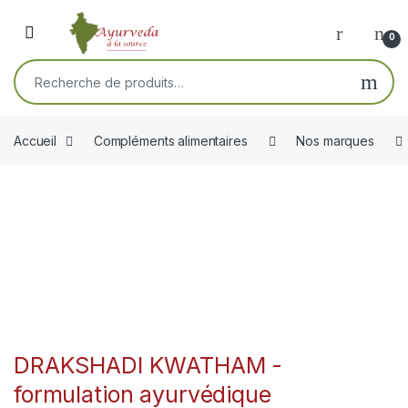
Skip to navigation
Skip to content
Open
0
Recherche pour :
Accueil
Compléments alimentaires
Nos marques
DRAKSHADI KWATHAM -
formulation ayurvédique