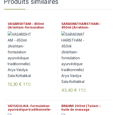
Produits similaires
VASARISHTAM – 450ml
SARASWATHARISTHAM –
(Arishtam-formulation
450ml (Arishtam-
ayurvédique traditionnelle)
formulation ayurvédique
Arya Vaidya Sala Kottakkal
traditionnelle) Arya Vaidya
Sala Kottakkal
13,30
€
TTC
43,40
€
TTC
VAYUGULIKA -formulation
BRAHMI 200ml (Tailam –
ayurvédique traditionnelle-
huile de massage
(100 comprimés) Arya
ayurvédique) Arya Vaidya