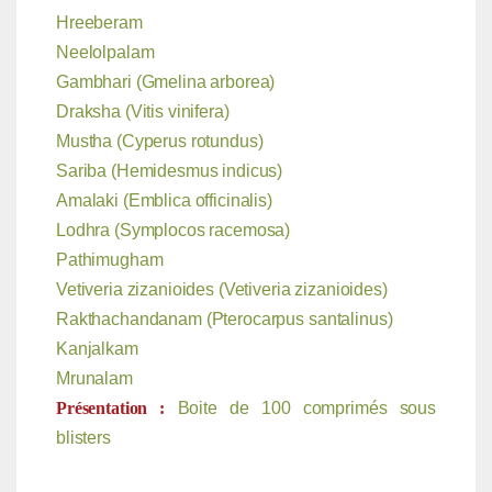
Hreeberam
Neelolpalam
Gambhari (Gmelina arborea)
Draksha (Vitis vinifera)
Mustha (Cyperus rotundus)
Sariba (Hemidesmus indicus)
Amalaki (Emblica officinalis)
Lodhra (Symplocos racemosa)
Pathimugham
Vetiveria zizanioides (Vetiveria zizanioides)
Rakthachandanam (Pterocarpus santalinus)
Kanjalkam
Mrunalam
Présentation :
Boite de 100 comprimés sous
blisters