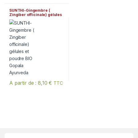
SUNTHI-Gingembre (
Zingiber officinale) gélules
et poudre BIO Gopala
Ayurveda
A partir de :
8,10
€
TTC
Ce produit a plusieurs variations. Les options peuvent être chois