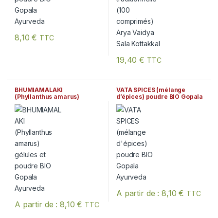
8,10
€
TTC
Ce produit a plusieurs variations. Les options peuvent être chois
19,40
€
TTC
BHUMIAMALAKI
VATA SPICES (mélange
(Phyllanthus amarus)
d’épices) poudre BIO Gopala
gélules et poudre BIO
Ayurveda
Gopala Ayurveda
A partir de :
8,10
€
TTC
Ce produit a plusieurs variation
A partir de :
8,10
€
TTC
Ce produit a plusieurs variations. Les options peuvent être chois