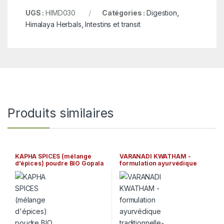
UGS :
HIMD030
Catégories :
Digestion
,
Himalaya Herbals
,
Intestins et transit
Produits similaires
KAPHA SPICES (mélange
VARANADI KWATHAM -
d’épices) poudre BIO Gopala
formulation ayurvédique
Ayurveda
traditionnelle- (100
comprimés) Arya Vaidya
Sala Kottakkal