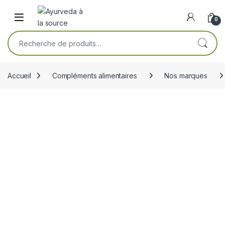
Skip to navigation
Skip to content
Open
0
Recherche pour :
Accueil
Compléments alimentaires
Nos marques