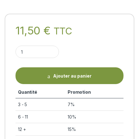
11,50
€
TTC
CHITRAKADI VATI (60 comprimés 300mg) Divya quantity
Ajouter au panier
Quantité
Promotion
3 - 5
7%
6 - 11
10%
12 +
15%