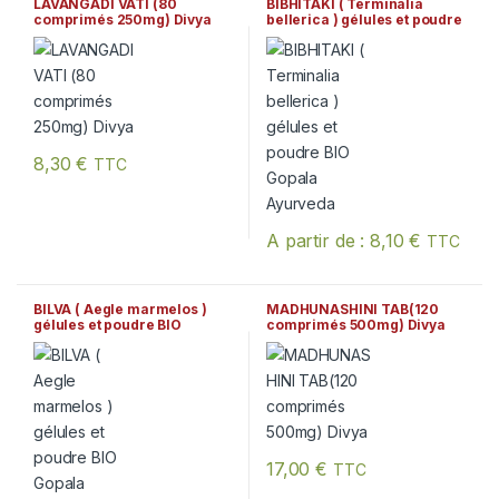
LAVANGADI VATI (80
BIBHITAKI ( Terminalia
comprimés 250mg) Divya
bellerica ) gélules et poudre
BIO Gopala Ayurveda
8,30
€
TTC
A partir de :
8,10
€
TTC
Ce produit a plusieurs variation
BILVA ( Aegle marmelos )
MADHUNASHINI TAB(120
gélules et poudre BIO
comprimés 500mg) Divya
Gopala Ayurveda
17,00
€
TTC