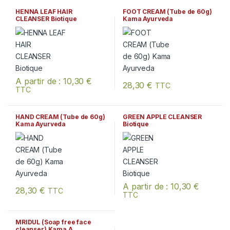
HENNA LEAF HAIR
FOOT CREAM (Tube de 60g)
CLEANSER Biotique
Kama Ayurveda
A partir de :
10,30
€
28,30
€
TTC
TTC
Ce produit a plusieurs variations. Les options peuvent être chois
HAND CREAM (Tube de 60g)
GREEN APPLE CLEANSER
Kama Ayurveda
Biotique
A partir de :
10,30
€
28,30
€
TTC
TTC
Ce produit a plusieurs variation
MRIDUL (Soap free face
cleanser) Kama A.