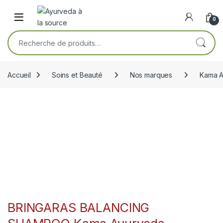
Skip to navigation
Skip to content
Open
0
Recherche pour :
Accueil
Soins et Beauté
Nos marques
Kama A
BRINGARAS BALANCING