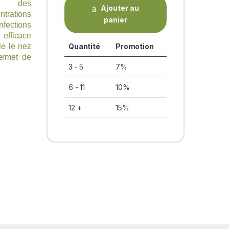
ns des
Ajouter au
trations
panier
nfections
 efficace
Quantité
Promotion
le le nez
permet de
3 - 5
7%
6 - 11
10%
12 +
15%