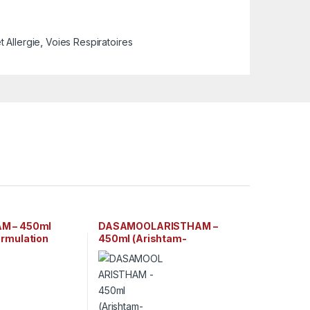
t Allergie
,
Voies Respiratoires
M – 450ml
DASAMOOLARISTHAM –
ormulation
450ml (Arishtam-
raditionnelle)
formulation ayurvédique
Sala Kottakkal
traditionnelle) Arya Vaidya
Sala Kottakkal