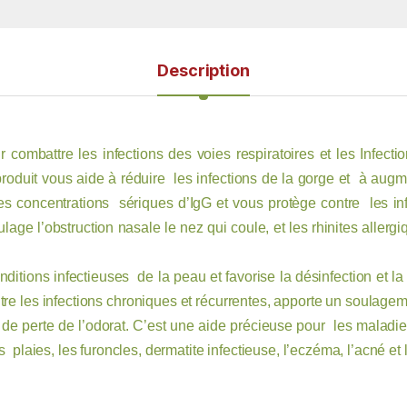
Description
 combattre les infections des voies respiratoires et les Infec
produit vous aide à réduire les infections de la gorge et à augme
oncentrations sériques d’IgG et vous protège contre les infec
age l’obstruction nasale le nez qui coule, et les rhinites allergi
onditions infectieuses de la peau et favorise la désinfection et la 
ntre les infections chroniques et récurrentes, apporte un soula
 de perte de l’odorat. C’est une aide précieuse pour les maladie
 plaies, les furoncles, dermatite infectieuse, l’eczéma, l’acné et 