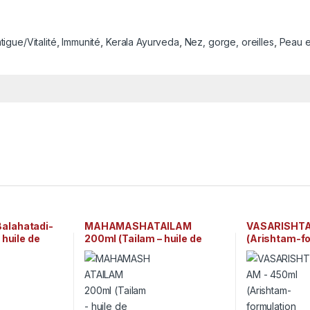
tigue/Vitalité
,
Immunité
,
Kerala Ayurveda
,
Nez, gorge, oreilles
,
Peau e
lahatadi-
MAHAMASHATAILAM
VASARISHTA
 huile de
200ml (Tailam – huile de
(Arishtam-f
dique) Arya
massage ayurvédique) Arya
ayurvédique t
takkal
Vaidya Sala Kottakkal
Arya Vaidya 