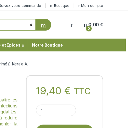
Suivez votre commande
Boutique
Mon compte
My Account
0,00
€
0
 et Epices
Notre Boutique
imés) Kerala A.
19,40
€
TTC
attre les
nfections
BIOGEST (100 comprimés) Kerala A. quantity
dalites,
à réduire
enter la