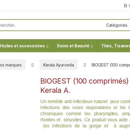
or:
Huiles et accessoires
Soins et Beauté
Thés, Tisanes
os marques
Kerala Ayurveda
BIOGEST (100 compr
BIOGEST (100 comprimés)
Kerala A.
Un remède anti-infectieux naturel pour comb
infections des voies respiratoires et les I
chroniques comme les pharyngites, amyg
rhinites et sinusites. Ce produit vous aide 
les infections de la gorge et à augm