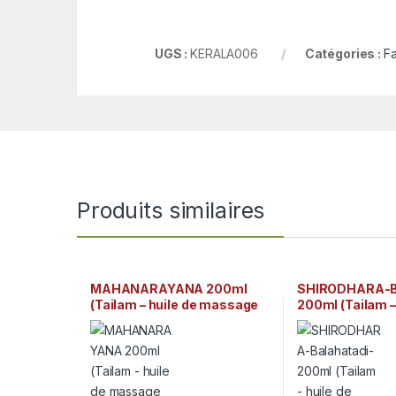
UGS :
KERALA006
Catégories :
Fa
Produits similaires
MAHANARAYANA 200ml
SHIRODHARA-Ba
(Tailam – huile de massage
200ml (Tailam –
ayurvédique) Arya Vaidya
massage ayurvé
Sala Kottakkal
Vaidya Sala Kot