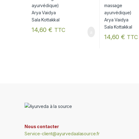
14,60
€
TTC
14,60
€
TTC
Nous contacter
Service-client@ayurvedaalasource.fr