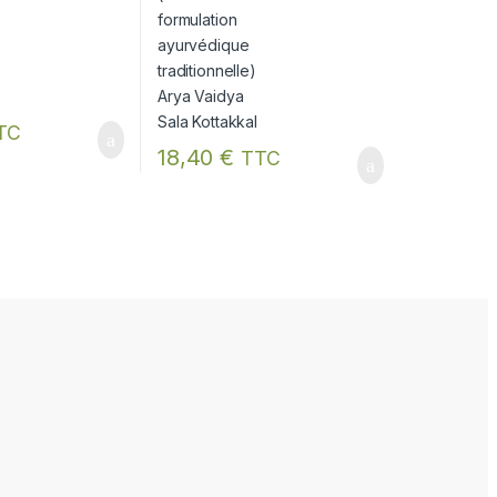
TC
18,40
€
TTC