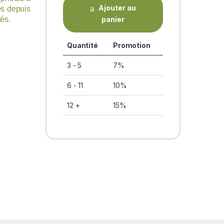
Ajouter au
sés depuis
panier
és.
Quantité
Promotion
3 - 5
7%
6 - 11
10%
12 +
15%