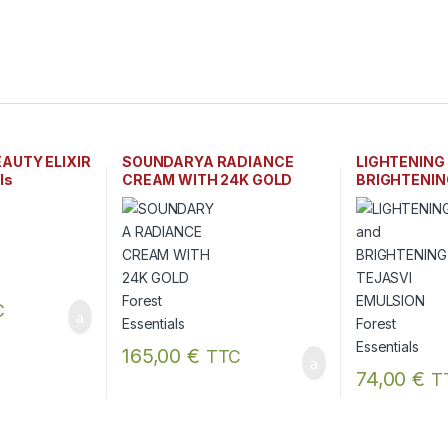
AUTY ELIXIR
SOUNDARYA RADIANCE
LIGHTENING
ls
CREAM WITH 24K GOLD
BRIGHTENIN
Forest Essentials
EMULSION Fo
C
 être choisies sur la page du produit
165,00
€
TTC
74,00
€
T