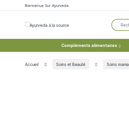
Skip to navigation
Skip to content
Bienvenue Sur Ayurveda
Search f
Compléments alimentaires
Accueil
Soins et Beauté
Soins mama