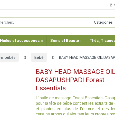
or:
Huiles et accessoires
Soins et Beauté
Thés, Tisanes
ns bébés
Bébé
BABY HEAD MASSAGE OIL DASAPUS
BABY HEAD MASSAGE OI
DASAPUSHPADI Forest
Essentials
L’ huile de massage Forest Essentials Das
pour la tête de bébé contient les extraits de 
et plantes en plus de l’écorce et des fe
certains arbres qui ajoutent leurs propres pr