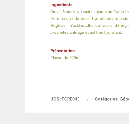
Ingrédients
Amla : Nourrit, adoucit et ajoute un éclat rés
Huile de noix de coco : hydrate en profondeu
Réglisse : Yashtimadhu ou racine de régl
propriétés anti-âge et est très hydratant.
Présentation
Flacon de 200ml
UGS :
FORE043
Catégories :
Béb