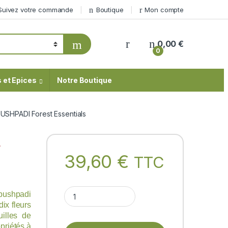
Suivez votre commande
Boutique
Mon compte
My Account
0,00
€
0
 et Epices
Notre Boutique
HPADI Forest Essentials
L
39,60
€
TTC
BABY HEAD MASSAGE OIL DASAPUSHPADI Forest Es
apushpadi
dix fleurs
uilles de
opriétés à