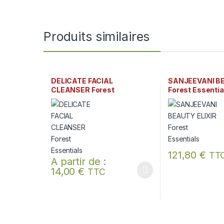
Produits similaires
DELICATE FACIAL
SANJEEVANI BE
CLEANSER Forest
Forest Essentia
Essentials
121,80
€
TT
A partir de :
14,00
€
TTC
Ce produit a plusieurs variations. Les options peuvent