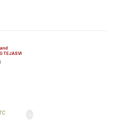
 and
G TEJASVI
rest Essentials
TC