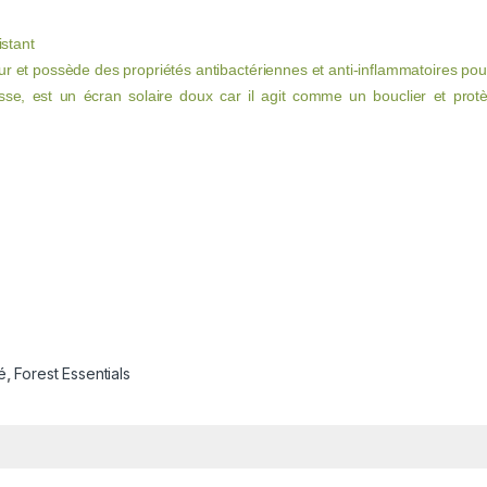
istant
r et possède des propriétés antibactériennes et anti-inflammatoires pour
isse, est un écran solaire doux car il agit comme un bouclier et pro
é
,
Forest Essentials