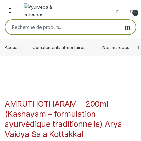
Skip to navigation
Skip to content
Open
0
Recherche pour :
Accueil
Compléments alimentaires
Nos marques
AMRUTHOTHARAM – 200ml
(Kashayam – formulation
ayurvédique traditionnelle) Arya
Vaidya Sala Kottakkal