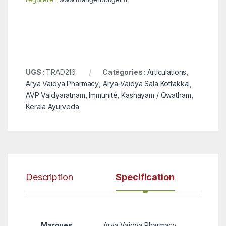
UGS :
TRAD216
Catégories :
Articulations
,
Arya Vaidya Pharmacy
,
Arya-Vaidya Sala Kottakkal
,
AVP Vaidyaratnam
,
Immunité
,
Kashayam / Qwatham
,
Kerala Ayurveda
Description
Specification
Marques
Arya Vaidya Pharmacy,