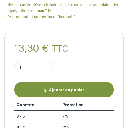
Utile en cas de fièvre chronique , de rhumatisme articulaire aigu et
de polyarthrite rhumatoïde
C’est un produit qui renforce l’immunité
13,30
€
TTC
AMRUTHOTHARAM - 200ml (Kashayam - formulation ayurvédique 
Ajouter au panier
Quantité
Promotion
3 - 5
7%
6 - 11
10%