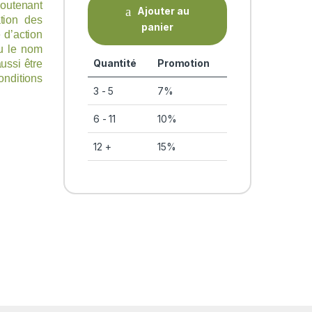
outenant
Ajouter au
ation des
panier
 d’action
çu le nom
Quantité
Promotion
aussi être
ditions
3 - 5
7%
6 - 11
10%
12 +
15%