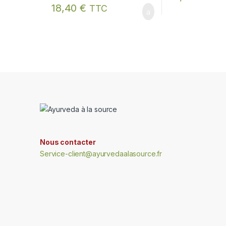
18,40
€
TTC
Nous contacter
Service-client@ayurvedaalasource.fr