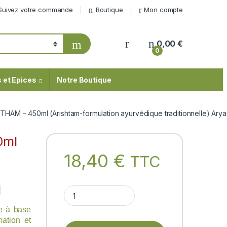
Suivez votre commande
Boutique
Mon compte
My Account
0,00
€
0
 et Epices
Notre Boutique
AM – 450ml (Arishtam-formulation ayurvédique traditionnelle) Arya 
0ml
18,40
€
TTC
)
l
AMRITHAMRISTHAM - 450ml (Arishtam-formulation a
le à base
mation et