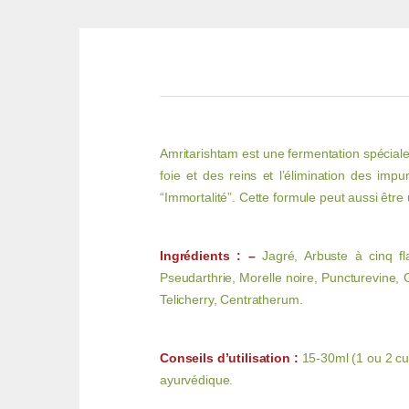
Amritarishtam est une fermentation spéciale 
foie et des reins et l’élimination des imp
“Immortalité”. Cette formule peut aussi être u
Ingrédients :
–
Jagré, Arbuste à cinq fl
Pseudarthrie, Morelle noire, Puncturevine, G
Telicherry, Centratherum.
Conseils d’utilisation :
15-30ml (1 ou 2 cui
ayurvédique.