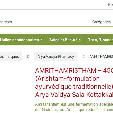
or:
Huiles et accessoires
Soins et Beauté
Thés, Tisanes
os marques
Arya Vaidya Pharmacy
AMRITHAMRISTH
AMRITHAMRISTHAM – 45
(Arishtam-formulation
ayurvédique traditionnelle
Arya Vaidya Sala Kottakka
Amritarishtam est une fermentation spécia
de Guduchi, ou Amrit, qui réduit l’inflam