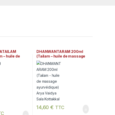
ATAILAM
DHANWANTARAM 200ml
 – huile de
(Tailam – huile de massage
rvédique) Arya
ayurvédique) Arya Vaidya
Kottakkal
Sala Kottakkal
14,60
€
TTC
TC