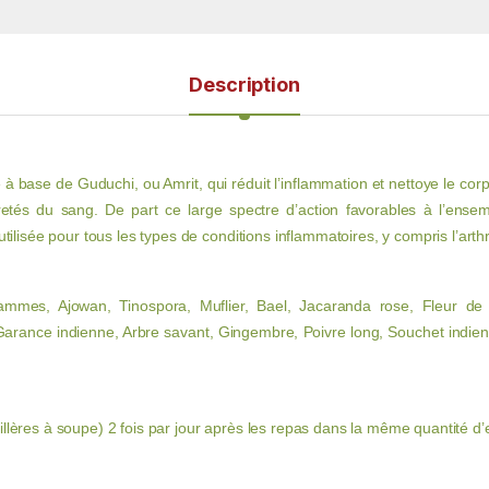
Description
à base de Guduchi, ou Amrit, qui réduit l’inflammation et nettoye le corps
uretés du sang. De part ce large spectre d’action favorables à l’ense
tilisée pour tous les types de conditions inflammatoires, y compris l’arthr
ammes, Ajowan, Tinospora, Muflier, Bael, Jacaranda rose, Fleur d
arance indienne, Arbre savant, Gingembre, Poivre long, Souchet indien, I
llères à soupe) 2 fois par jour après les repas dans la même quantité d’e