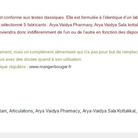
t conforme aux textes classiques. Elle est formulée à l’identique d’un labo
 sélectionné 5 fabricants : Arya Vaidya Pharmacy, Arya Vaidya Sala kott
iendra donc indifféremment de l’un ou de l’autre en fonction des disponi
ament, mais un complément alimentaire qui n’a pas pour but de remplace
ous avez des doutes quand à son utilisation.
ique régulière :
www.mangerbouger.fr
htam
,
Articulations
,
Arya Vaidya Pharmacy
,
Arya-Vaidya Sala Kottakkal
,