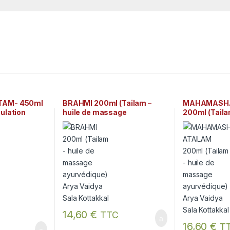
TAM- 450ml
BRAHMI 200ml (Tailam –
MAHAMASH
ulation
huile de massage
200ml (Tailam
ditionnelle)
ayurvédique) Arya Vaidya
massage ayu
a Kottakkal
Sala Kottakkal
Vaidya Sala 
14,60
€
TTC
16,60
€
T